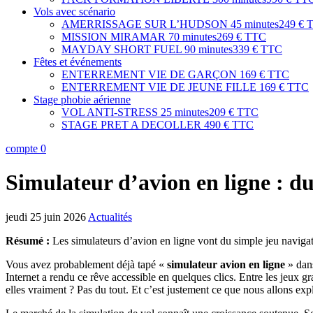
Vols avec scénario
AMERRISSAGE SUR L’HUDSON
45 minutes
249 € 
MISSION MIRAMAR
70 minutes
269 € TTC
MAYDAY SHORT FUEL
90 minutes
339 € TTC
Fêtes et événements
ENTERREMENT VIE DE GARÇON
169 € TTC
ENTERREMENT VIE DE JEUNE FILLE
169 € TTC
Stage phobie aérienne
VOL ANTI-STRESS
25 minutes
209 € TTC
STAGE PRET A DECOLLER
490 € TTC
compte
0
Simulateur d’avion en ligne : du
jeudi 25 juin 2026
Actualités
Résumé :
Les simulateurs d’avion en ligne vont du simple jeu navigat
Vous avez probablement déjà tapé «
simulateur avion en ligne
» dans
Internet a rendu ce rêve accessible en quelques clics. Entre les jeux gr
elles vraiment ? Pas du tout. Et c’est justement ce que nous allons exp