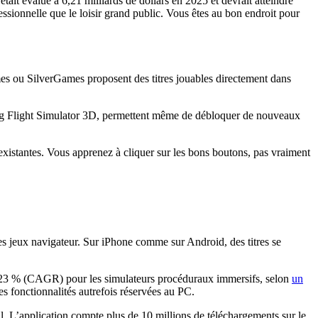
ait évalué à 6,21 milliards de dollars en 2025 et devrait atteindre
ionnelle que le loisir grand public. Vous êtes au bon endroit pour
s ou SilverGames proposent des titres jouables directement dans
Boeing Flight Simulator 3D, permettent même de débloquer de nouveaux
nexistantes. Vous apprenez à cliquer sur les bons boutons, pas vraiment
es jeux navigateur. Sur iPhone comme sur Android, des titres se
 10,23 % (CAGR) pour les simulateurs procéduraux immersifs, selon
un
s fonctionnalités autrefois réservées au PC.
al. L’application compte plus de 10 millions de téléchargements sur le