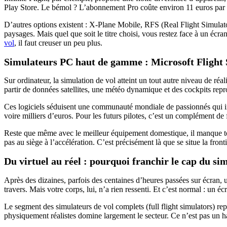
Play Store. Le bémol ? L’abonnement Pro coûte environ 11 euros par m
D’autres options existent : X-Plane Mobile, RFS (Real Flight Simulator)
paysages. Mais quel que soit le titre choisi, vous restez face à un é
vol
, il faut creuser un peu plus.
Simulateurs PC haut de gamme : Microsoft Flight 
Sur ordinateur, la simulation de vol atteint un tout autre niveau de r
partir de données satellites, une météo dynamique et des cockpits repr
Ces logiciels séduisent une communauté mondiale de passionnés qui in
voire milliers d’euros. Pour les futurs pilotes, c’est un complément d
Reste que même avec le meilleur équipement domestique, il manque touj
pas au siège à l’accélération. C’est précisément là que se situe la frontiè
Du virtuel au réel : pourquoi franchir le cap du s
Après des dizaines, parfois des centaines d’heures passées sur écran, 
travers. Mais votre corps, lui, n’a rien ressenti. Et c’est normal : un 
Le segment des simulateurs de vol complets (full flight simulators) r
physiquement réalistes domine largement le secteur. Ce n’est pas un has