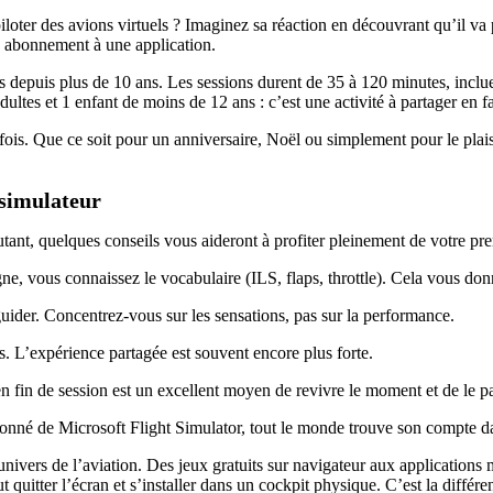
iloter des avions virtuels ? Imaginez sa réaction en découvrant qu’il 
e abonnement à une application.
s depuis plus de 10 ans. Les sessions durent de 35 à 120 minutes, inclu
ultes et 1 enfant de moins de 12 ans : c’est une activité à partager en f
 fois. Que ce soit pour un anniversaire, Noël ou simplement pour le plais
 simulateur
ant, quelques conseils vous aideront à profiter pleinement de votre pr
gne, vous connaissez le vocabulaire (ILS, flaps, throttle). Cela vous do
guider. Concentrez-vous sur les sensations, pas sur la performance.
s. L’expérience partagée est souvent encore plus forte.
 fin de session est un excellent moyen de revivre le moment et de le pa
ionné de Microsoft Flight Simulator, tout le monde trouve son compte 
univers de l’aviation. Des jeux gratuits sur navigateur aux applications 
aut quitter l’écran et s’installer dans un cockpit physique. C’est la diff