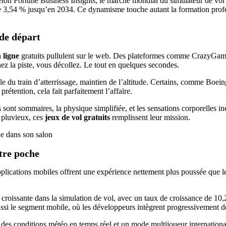
on Fortune Business Insights, le marché mondial du simulateur de vol ét
 3,54 % jusqu’en 2034. Ce dynamisme touche autant la formation profess
 de départ
 ligne
gratuits pullulent sur le web. Des plateformes comme CrazyGame
nez la piste, vous décollez. Le tout en quelques secondes.
ntrôle du train d’atterrissage, maintien de l’altitude. Certains, comme 
étention, cela fait parfaitement l’affaire.
s sont sommaires, la physique simplifiée, et les sensations corporelles i
e pluvieux, ces
jeux de vol gratuits
remplissent leur mission.
otre poche
pplications mobiles offrent une expérience nettement plus poussée que l
on croissante dans la simulation de vol, avec un taux de croissance de
ussi le segment mobile, où les développeurs intègrent progressivement de
s, des conditions météo en temps réel et un mode multijoueur internation