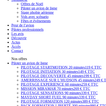
Offres de Noël
Piloter un avion de ligne
Stage phobie aérienne
Vols avec scénario
Fêtes et événements
Peur de l’avion
Pilotes professionnels
Les avis
Découvrir
Actus
Accès
Contact
Nos offres
Piloter un avion de ligne
PILOTAGE STARTMOTION
20 minutes
119 € TTC
PILOTAGE INITIATION
30 minutes
149 € TTC
PILOTAGE DECOUVERTE
45 minutes
199 € TTC
AMERRISSAGE SUR L’HUDSON
45 minutes
249 € 
PILOTAGE EXPERIENCE
60 minutes
259 € TTC
MISSION MIRAMAR
70 minutes
269 € TTC
PILOTAGE SENSATIONS
90 minutes
339 € TTC
MAYDAY SHORT FUEL
90 minutes
339 € TTC
PILOTAGE FORMATION
120 minutes
389 € TTC
PACK FORMATION LIBERTÉ
300 minutes
990 € TT