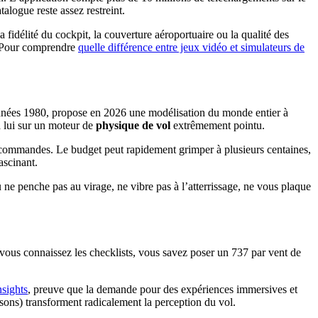
logue reste assez restreint.
fidélité du cockpit, la couverture aéroportuaire ou la qualité des
t. Pour comprendre
quelle différence entre jeux vidéo et simulateurs de
s années 1980, propose en 2026 une modélisation du monde entier à
à lui sur un moteur de
physique de vol
extrêmement pointu.
e commandes. Le budget peut rapidement grimper à plusieurs centaines,
ascinant.
e penche pas au virage, ne vibre pas à l’atterrissage, ne vous plaque
, vous connaissez les checklists, vous savez poser un 737 par vent de
nsights
, preuve que la demande pour des expériences immersives et
isons) transforment radicalement la perception du vol.