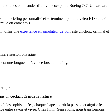
va prendre les commandes d’un vrai cockpit de Boeing 737. Un
cadeau
ent un briefing personnalisé et se terminent par une vidéo HD sur clé
amille ou entre amis.
ir, offrir une
expérience en simulateur de vol
reste un choix original et
emière session physique.
nnera une longueur d’avance lors du briefing.
rtager.
dans un
cockpit grandeur nature
.
mobiles sophistiquées, chaque étape nourrit la passion et aiguise les
érence entre savoir et vivre. Chez Flight Sensations, nous transformons