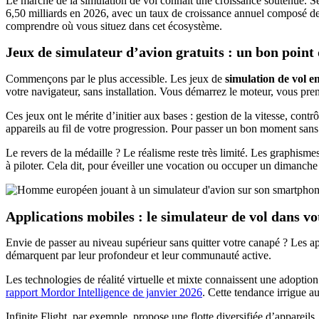
Le marché de la simulation de vol connaît une croissance soutenue. Sel
6,50 milliards en 2026, avec un taux de croissance annuel composé de
comprendre où vous situez dans cet écosystème.
Jeux de simulateur d’avion gratuits : un bon point
Commençons par le plus accessible. Les jeux de
simulation de vol en
votre navigateur, sans installation. Vous démarrez le moteur, vous pre
Ces jeux ont le mérite d’initier aux bases : gestion de la vitesse, co
appareils au fil de votre progression. Pour passer un bon moment sans pr
Le revers de la médaille ? Le réalisme reste très limité. Les graphisme
à piloter. Cela dit, pour éveiller une vocation ou occuper un dimanch
Applications mobiles : le simulateur de vol dans v
Envie de passer au niveau supérieur sans quitter votre canapé ? Les a
démarquent par leur profondeur et leur communauté active.
Les technologies de réalité virtuelle et mixte connaissent une adopti
rapport Mordor Intelligence de janvier 2026
. Cette tendance irrigue a
Infinite Flight, par exemple, propose une flotte diversifiée d’appareil