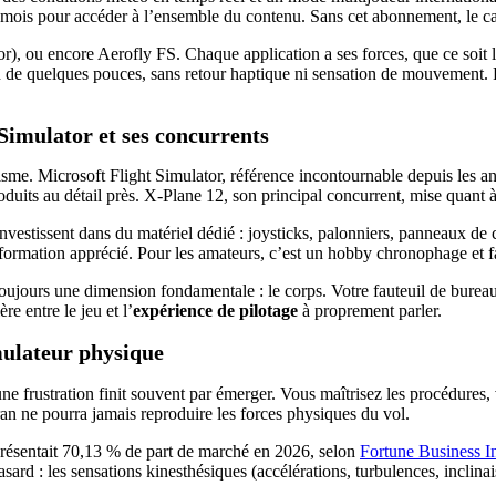
ois pour accéder à l’ensemble du contenu. Sans cet abonnement, le cata
, ou encore Aerofly FS. Chaque application a ses forces, que ce soit la 
cran de quelques pouces, sans retour haptique ni sensation de mouvemen
Simulator et ses concurrents
éalisme. Microsoft Flight Simulator, référence incontournable depuis le
oduits au détail près. X-Plane 12, son principal concurrent, mise quant 
vestissent dans du matériel dédié : joysticks, palonniers, panneaux d
e formation apprécié. Pour les amateurs, c’est un hobby chronophage et f
ours une dimension fondamentale : le corps. Votre fauteuil de bureau n
re entre le jeu et l’
expérience de pilotage
à proprement parler.
imulateur physique
une frustration finit souvent par émerger. Vous maîtrisez les procédures
écran ne pourra jamais reproduire les forces physiques du vol.
eprésentait 70,13 % de part de marché en 2026, selon
Fortune Business I
ard : les sensations kinesthésiques (accélérations, turbulences, inclina