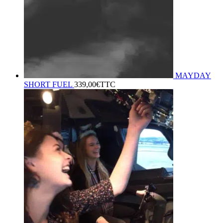
MAYDAY
SHORT FUEL
339,00
€
TTC