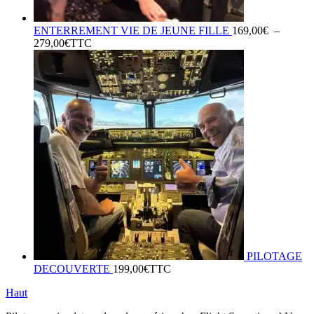
ENTERREMENT VIE DE JEUNE FILLE
169,00
€
–
Plage
279,00
€
TTC
de
prix :
169,00€
à
279,00€
PILOTAGE
DECOUVERTE
199,00
€
TTC
Haut