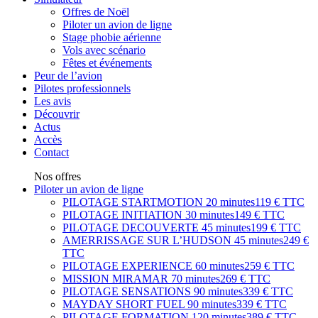
Offres de Noël
Piloter un avion de ligne
Stage phobie aérienne
Vols avec scénario
Fêtes et événements
Peur de l’avion
Pilotes professionnels
Les avis
Découvrir
Actus
Accès
Contact
Nos offres
Piloter un avion de ligne
PILOTAGE STARTMOTION
20 minutes
119 € TTC
PILOTAGE INITIATION
30 minutes
149 € TTC
PILOTAGE DECOUVERTE
45 minutes
199 € TTC
AMERRISSAGE SUR L’HUDSON
45 minutes
249 €
TTC
PILOTAGE EXPERIENCE
60 minutes
259 € TTC
MISSION MIRAMAR
70 minutes
269 € TTC
PILOTAGE SENSATIONS
90 minutes
339 € TTC
MAYDAY SHORT FUEL
90 minutes
339 € TTC
PILOTAGE FORMATION
120 minutes
389 € TTC