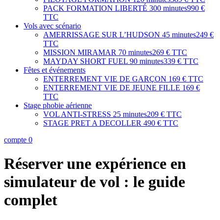
PACK FORMATION LIBERTÉ
300 minutes
990 €
TTC
Vols avec scénario
AMERRISSAGE SUR L’HUDSON
45 minutes
249 €
TTC
MISSION MIRAMAR
70 minutes
269 € TTC
MAYDAY SHORT FUEL
90 minutes
339 € TTC
Fêtes et événements
ENTERREMENT VIE DE GARÇON
169 € TTC
ENTERREMENT VIE DE JEUNE FILLE
169 €
TTC
Stage phobie aérienne
VOL ANTI-STRESS
25 minutes
209 € TTC
STAGE PRET A DECOLLER
490 € TTC
compte
0
Réserver une expérience en
simulateur de vol : le guide
complet