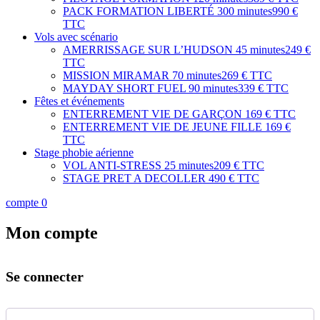
PACK FORMATION LIBERTÉ
300 minutes
990 €
TTC
Vols avec scénario
AMERRISSAGE SUR L’HUDSON
45 minutes
249 €
TTC
MISSION MIRAMAR
70 minutes
269 € TTC
MAYDAY SHORT FUEL
90 minutes
339 € TTC
Fêtes et événements
ENTERREMENT VIE DE GARÇON
169 € TTC
ENTERREMENT VIE DE JEUNE FILLE
169 €
TTC
Stage phobie aérienne
VOL ANTI-STRESS
25 minutes
209 € TTC
STAGE PRET A DECOLLER
490 € TTC
compte
0
Mon compte
Se connecter