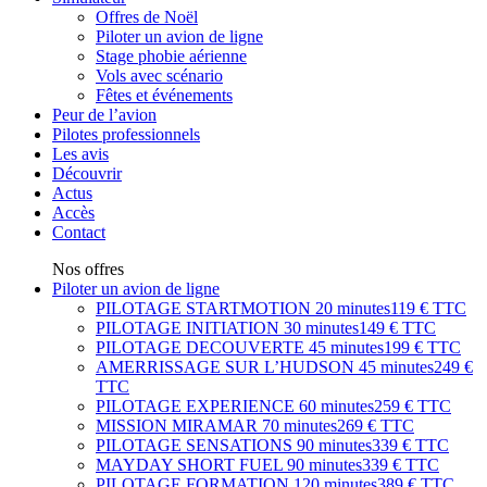
Offres de Noël
Piloter un avion de ligne
Stage phobie aérienne
Vols avec scénario
Fêtes et événements
Peur de l’avion
Pilotes professionnels
Les avis
Découvrir
Actus
Accès
Contact
Nos offres
Piloter un avion de ligne
PILOTAGE STARTMOTION
20 minutes
119 € TTC
PILOTAGE INITIATION
30 minutes
149 € TTC
PILOTAGE DECOUVERTE
45 minutes
199 € TTC
AMERRISSAGE SUR L’HUDSON
45 minutes
249 €
TTC
PILOTAGE EXPERIENCE
60 minutes
259 € TTC
MISSION MIRAMAR
70 minutes
269 € TTC
PILOTAGE SENSATIONS
90 minutes
339 € TTC
MAYDAY SHORT FUEL
90 minutes
339 € TTC
PILOTAGE FORMATION
120 minutes
389 € TTC