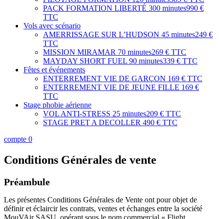
PACK FORMATION LIBERTÉ
300 minutes
990 €
TTC
Vols avec scénario
AMERRISSAGE SUR L’HUDSON
45 minutes
249 €
TTC
MISSION MIRAMAR
70 minutes
269 € TTC
MAYDAY SHORT FUEL
90 minutes
339 € TTC
Fêtes et événements
ENTERREMENT VIE DE GARÇON
169 € TTC
ENTERREMENT VIE DE JEUNE FILLE
169 €
TTC
Stage phobie aérienne
VOL ANTI-STRESS
25 minutes
209 € TTC
STAGE PRET A DECOLLER
490 € TTC
compte
0
Conditions Générales de vente
Préambule
Les présentes Conditions Générales de Vente ont pour objet de
définir et éclaircir les contrats, ventes et échanges entre la société
MouVAir SASU, opérant sous le nom commercial « Flight