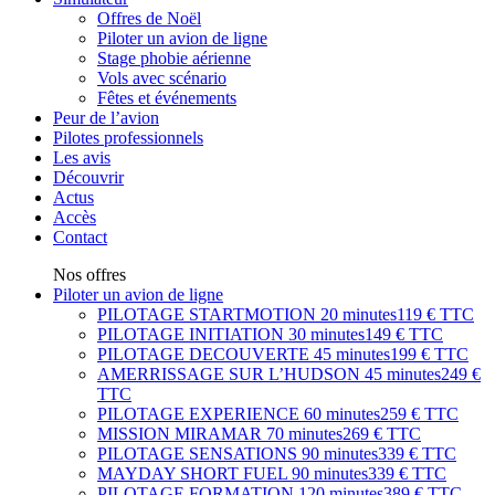
Offres de Noël
Piloter un avion de ligne
Stage phobie aérienne
Vols avec scénario
Fêtes et événements
Peur de l’avion
Pilotes professionnels
Les avis
Découvrir
Actus
Accès
Contact
Nos offres
Piloter un avion de ligne
PILOTAGE STARTMOTION
20 minutes
119 € TTC
PILOTAGE INITIATION
30 minutes
149 € TTC
PILOTAGE DECOUVERTE
45 minutes
199 € TTC
AMERRISSAGE SUR L’HUDSON
45 minutes
249 €
TTC
PILOTAGE EXPERIENCE
60 minutes
259 € TTC
MISSION MIRAMAR
70 minutes
269 € TTC
PILOTAGE SENSATIONS
90 minutes
339 € TTC
MAYDAY SHORT FUEL
90 minutes
339 € TTC
PILOTAGE FORMATION
120 minutes
389 € TTC