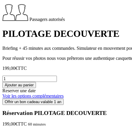
Passagers autorisés
PILOTAGE DECOUVERTE
Briefing + 45 minutes aux commandes. Simulateur en mouvement pour 
Pour réussir vos photos nous vous prêterons une authentique casquette
199,00
€
TTC
quantité
de
Ajouter au panier
PILOTAGE
Reserver une date
DECOUVERTE
Voir les options complémentaires
Offrir un bon cadeau valable 1 an
Réservation PILOTAGE DECOUVERTE
199,00
€
TTC
60 minutes