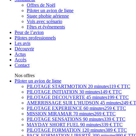
Offres de Noël
Piloter un avion de ligne
Stage phobie aérienne
Vols avec scénario
Fêtes et événements
Peur de l’avion
Pilotes professionnels
Les avis
Découvrir
Actus
Accès
Contact
Nos offres
Piloter un avion de ligne
PILOTAGE STARTMOTION
20 minutes
119 € TTC
PILOTAGE INITIATION
30 minutes
149 € TTC
PILOTAGE DECOUVERTE
45 minutes
199 € TTC
AMERRISSAGE SUR L’HUDSON
45 minutes
249 € 
PILOTAGE EXPERIENCE
60 minutes
259 € TTC
MISSION MIRAMAR
70 minutes
269 € TTC
PILOTAGE SENSATIONS
90 minutes
339 € TTC
MAYDAY SHORT FUEL
90 minutes
339 € TTC
PILOTAGE FORMATION
120 minutes
389 € TTC
PACK FORMATION LIBERTÉ
300 minutes
990 € TT