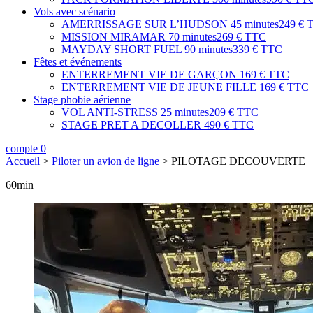
Vols avec scénario
AMERRISSAGE SUR L’HUDSON
45 minutes
249 € 
MISSION MIRAMAR
70 minutes
269 € TTC
MAYDAY SHORT FUEL
90 minutes
339 € TTC
Fêtes et événements
ENTERREMENT VIE DE GARÇON
169 € TTC
ENTERREMENT VIE DE JEUNE FILLE
169 € TTC
Stage phobie aérienne
VOL ANTI-STRESS
25 minutes
209 € TTC
STAGE PRET A DECOLLER
490 € TTC
compte
0
Accueil
>
Piloter un avion de ligne
>
PILOTAGE DECOUVERTE
60
min