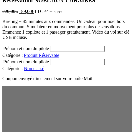
Réservation NOËL AUX CARAÏBES
Le
Le
229,00
€
189,00
€
TTC
60 minutes
prix
prix
Briefing + 45 minutes aux commandes. Un cadeau pour noël hors
initial
actuel
du commun. Simulateur en mouvement pour plus de sensations.
était :
est :
Emmenez 1 copilote et 1 passager gratuitement. Vidéo du vol sur clé
229,00€.
189,00€.
USB incluse.
Prénom et nom du pilote
Catégorie :
Produit Réservable
Prénom et nom du pilote
Catégorie :
Non classé
Coupon envoyé directement sur votre boîte Mail