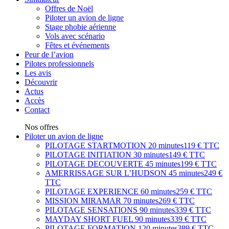
Offres de Noël
Piloter un avion de ligne
Stage phobie aérienne
Vols avec scénario
Fêtes et événements
Peur de l’avion
Pilotes professionnels
Les avis
Découvrir
Actus
Accès
Contact
Nos offres
Piloter un avion de ligne
PILOTAGE STARTMOTION
20 minutes
119 € TTC
PILOTAGE INITIATION
30 minutes
149 € TTC
PILOTAGE DECOUVERTE
45 minutes
199 € TTC
AMERRISSAGE SUR L’HUDSON
45 minutes
249 €
TTC
PILOTAGE EXPERIENCE
60 minutes
259 € TTC
MISSION MIRAMAR
70 minutes
269 € TTC
PILOTAGE SENSATIONS
90 minutes
339 € TTC
MAYDAY SHORT FUEL
90 minutes
339 € TTC
PILOTAGE FORMATION
120 minutes
389 € TTC