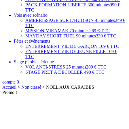
PACK FORMATION LIBERTÉ
300 minutes
990 €
TTC
Vols avec scénario
AMERRISSAGE SUR L’HUDSON
45 minutes
249 €
TTC
MISSION MIRAMAR
70 minutes
269 € TTC
MAYDAY SHORT FUEL
90 minutes
339 € TTC
Fêtes et événements
ENTERREMENT VIE DE GARÇON
169 € TTC
ENTERREMENT VIE DE JEUNE FILLE
169 €
TTC
Stage phobie aérienne
VOL ANTI-STRESS
25 minutes
209 € TTC
STAGE PRET A DECOLLER
490 € TTC
compte
0
Accueil
>
Non classé
>
NOËL AUX CARAÏBES
Promo !
min