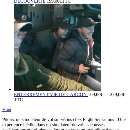
DECOUVERTE
199,00
€
TTC
Pl
ENTERREMENT VIE DE GARÇON
169,00
€
–
279,00
€
de
TTC
pri
Haut
16
à
Pilotez un simulateur de vol sur vérins chez Flight Sensations ! Une
27
expérience inédite dans un simulateur de vol : secousses,
accélérations et turbulences feront de vous un vrai pilote dans le