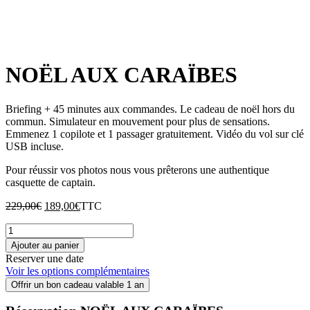
NOËL AUX CARAÏBES
Briefing + 45 minutes aux commandes. Le cadeau de noël hors du
commun. Simulateur en mouvement pour plus de sensations.
Emmenez 1 copilote et 1 passager gratuitement. Vidéo du vol sur clé
USB incluse.
Pour réussir vos photos nous vous prêterons une authentique
casquette de captain.
Le
Le
229,00
€
189,00
€
TTC
prix
prix
quantité
initial
actuel
de
était :
est :
Ajouter au panier
NOËL
229,00€.
189,00€.
Reserver une date
AUX
Voir les options complémentaires
CARAÏBES
Offrir un bon cadeau valable 1 an