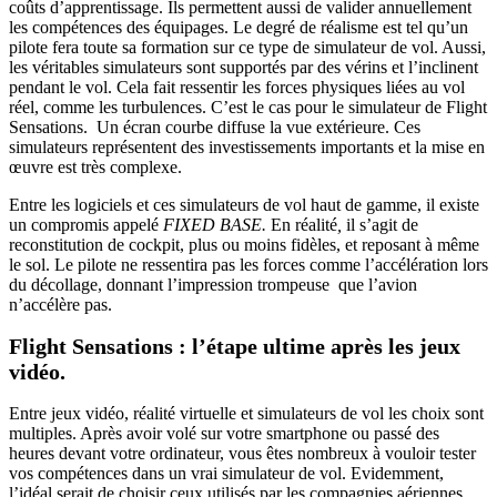
coûts d’apprentissage. Ils permettent aussi de valider annuellement
les compétences des équipages. Le degré de réalisme est tel qu’un
pilote fera toute sa formation sur ce type de simulateur de vol. Aussi,
les véritables simulateurs sont supportés par des vérins et l’inclinent
pendant le vol. Cela fait ressentir les forces physiques liées au vol
réel, comme les turbulences. C’est le cas pour le simulateur de Flight
Sensations. Un écran courbe diffuse la vue extérieure. Ces
simulateurs représentent des investissements importants et la mise en
œuvre est très complexe.
Entre les logiciels et ces simulateurs de vol haut de gamme, il existe
un compromis appelé
FIXED BASE.
En réalité
,
il s’agit de
reconstitution de cockpit, plus ou moins fidèles, et reposant à même
le sol. Le pilote ne ressentira pas les forces comme l’accélération lors
du décollage, donnant l’impression trompeuse que l’avion
n’accélère pas.
Flight Sensations : l’étape ultime après les jeux
vidéo.
Entre jeux vidéo, réalité virtuelle et simulateurs de vol les choix sont
multiples. Après avoir volé sur votre smartphone ou passé des
heures devant votre ordinateur, vous êtes nombreux à vouloir tester
vos compétences dans un vrai simulateur de vol. Evidemment,
l’idéal serait de choisir ceux utilisés par les compagnies aériennes,