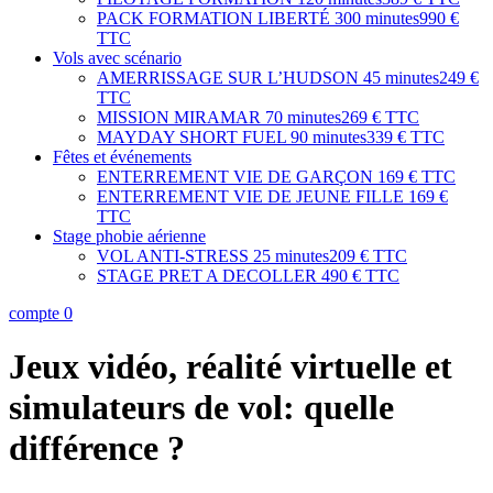
PACK FORMATION LIBERTÉ
300 minutes
990 €
TTC
Vols avec scénario
AMERRISSAGE SUR L’HUDSON
45 minutes
249 €
TTC
MISSION MIRAMAR
70 minutes
269 € TTC
MAYDAY SHORT FUEL
90 minutes
339 € TTC
Fêtes et événements
ENTERREMENT VIE DE GARÇON
169 € TTC
ENTERREMENT VIE DE JEUNE FILLE
169 €
TTC
Stage phobie aérienne
VOL ANTI-STRESS
25 minutes
209 € TTC
STAGE PRET A DECOLLER
490 € TTC
compte
0
Jeux vidéo, réalité virtuelle et
simulateurs de vol: quelle
différence ?