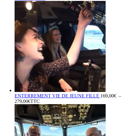
ENTERREMENT VIE DE JEUNE FILLE
169,00
€
–
Plage
279,00
€
TTC
de
prix :
169,00€
à
279,00€