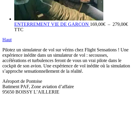
Pl
ENTERREMENT VIE DE GARÇON
169,00
€
–
279,00
€
de
TTC
pri
Haut
16
à
Pilotez un simulateur de vol sur vérins chez Flight Sensations ! Une
27
expérience inédite dans un simulateur de vol : secousses,
accélérations et turbulences feront de vous un vrai pilote dans le
cockpit de son avion. Une expérience de vol inédite où la simulation
s’approche sensationnellement de la réalité.
Aéroport de Pontoise
Batiment PAF, Zone aviation d’affaire
95650 BOISSY L’AILLERIE