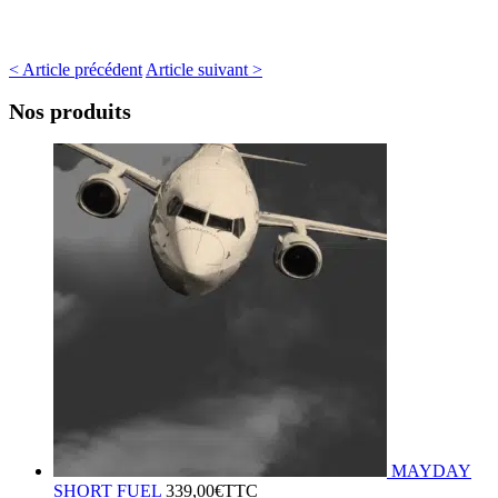
< Article précédent
Article suivant >
Nos produits
MAYDAY
SHORT FUEL
339,00
€
TTC