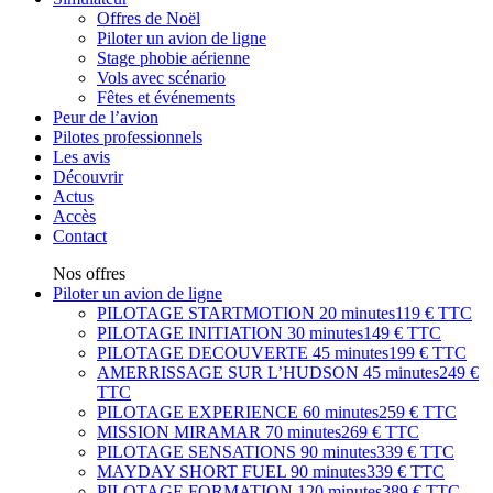
Offres de Noël
Piloter un avion de ligne
Stage phobie aérienne
Vols avec scénario
Fêtes et événements
Peur de l’avion
Pilotes professionnels
Les avis
Découvrir
Actus
Accès
Contact
Nos offres
Piloter un avion de ligne
PILOTAGE STARTMOTION
20 minutes
119 € TTC
PILOTAGE INITIATION
30 minutes
149 € TTC
PILOTAGE DECOUVERTE
45 minutes
199 € TTC
AMERRISSAGE SUR L’HUDSON
45 minutes
249 €
TTC
PILOTAGE EXPERIENCE
60 minutes
259 € TTC
MISSION MIRAMAR
70 minutes
269 € TTC
PILOTAGE SENSATIONS
90 minutes
339 € TTC
MAYDAY SHORT FUEL
90 minutes
339 € TTC
PILOTAGE FORMATION
120 minutes
389 € TTC