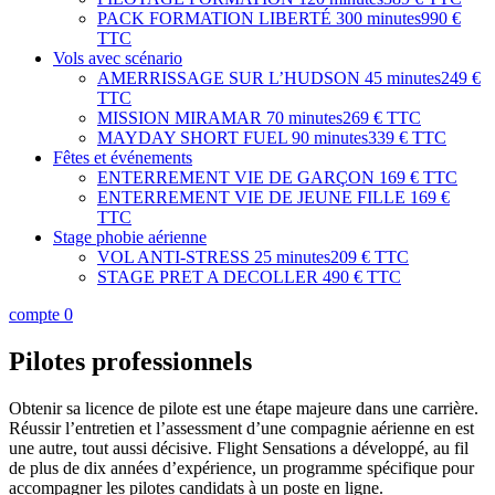
PACK FORMATION LIBERTÉ
300 minutes
990 €
TTC
Vols avec scénario
AMERRISSAGE SUR L’HUDSON
45 minutes
249 €
TTC
MISSION MIRAMAR
70 minutes
269 € TTC
MAYDAY SHORT FUEL
90 minutes
339 € TTC
Fêtes et événements
ENTERREMENT VIE DE GARÇON
169 € TTC
ENTERREMENT VIE DE JEUNE FILLE
169 €
TTC
Stage phobie aérienne
VOL ANTI-STRESS
25 minutes
209 € TTC
STAGE PRET A DECOLLER
490 € TTC
compte
0
Pilotes professionnels
Obtenir sa licence de pilote est une étape majeure dans une carrière.
Réussir l’entretien et l’assessment d’une compagnie aérienne en est
une autre, tout aussi décisive. Flight Sensations a développé, au fil
de plus de dix années d’expérience, un programme spécifique pour
accompagner les pilotes candidats à un poste en ligne.