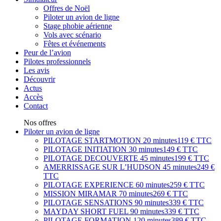
Offres de Noël
Piloter un avion de ligne
Stage phobie aérienne
Vols avec scénario
Fêtes et événements
Peur de l’avion
Pilotes professionnels
Les avis
Découvrir
Actus
Accès
Contact
Nos offres
Piloter un avion de ligne
PILOTAGE STARTMOTION
20 minutes
119 € TTC
PILOTAGE INITIATION
30 minutes
149 € TTC
PILOTAGE DECOUVERTE
45 minutes
199 € TTC
AMERRISSAGE SUR L’HUDSON
45 minutes
249 €
TTC
PILOTAGE EXPERIENCE
60 minutes
259 € TTC
MISSION MIRAMAR
70 minutes
269 € TTC
PILOTAGE SENSATIONS
90 minutes
339 € TTC
MAYDAY SHORT FUEL
90 minutes
339 € TTC
PILOTAGE FORMATION
120 minutes
389 € TTC