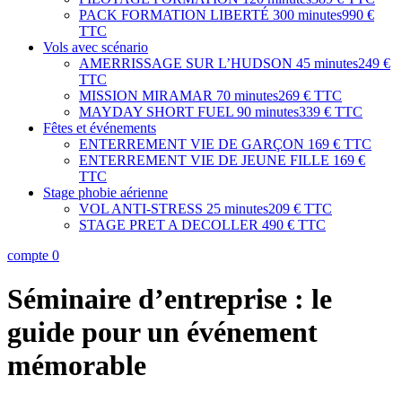
PACK FORMATION LIBERTÉ
300 minutes
990 €
TTC
Vols avec scénario
AMERRISSAGE SUR L’HUDSON
45 minutes
249 €
TTC
MISSION MIRAMAR
70 minutes
269 € TTC
MAYDAY SHORT FUEL
90 minutes
339 € TTC
Fêtes et événements
ENTERREMENT VIE DE GARÇON
169 € TTC
ENTERREMENT VIE DE JEUNE FILLE
169 €
TTC
Stage phobie aérienne
VOL ANTI-STRESS
25 minutes
209 € TTC
STAGE PRET A DECOLLER
490 € TTC
compte
0
Séminaire d’entreprise : le
guide pour un événement
mémorable