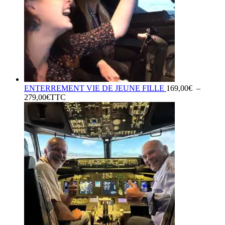
ENTERREMENT VIE DE JEUNE FILLE
169,00
€
–
Plage
279,00
€
TTC
de
prix :
169,00€
à
279,00€