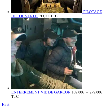
PILOTAGE
DECOUVERTE
199,00
€
TTC
Pl
ENTERREMENT VIE DE GARÇON
169,00
€
–
279,00
€
de
TTC
pri
Haut
16