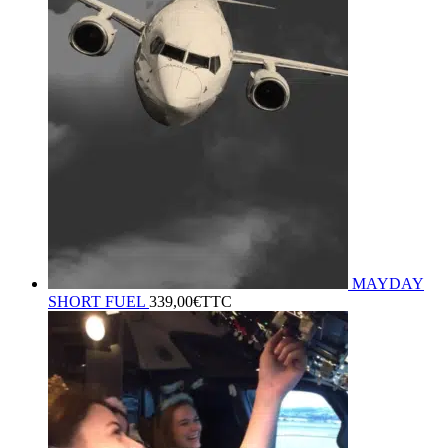
MAYDAY
SHORT FUEL
339,00
€
TTC