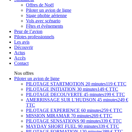
Offres de Noël
Piloter un avion de ligne
Stage phobie aérienne
Vols avec scénario
Fêtes et événements
Peur de l’avion
Pilotes professionnels
Les avis
Découvrir
Actus
Accès
Contact
Nos offres
Piloter un avion de ligne
PILOTAGE STARTMOTION
20 minutes
119 € TTC
PILOTAGE INITIATION
30 minutes
149 € TTC
PILOTAGE DECOUVERTE
45 minutes
199 € TTC
AMERRISSAGE SUR L’HUDSON
45 minutes
249 €
TTC
PILOTAGE EXPERIENCE
60 minutes
259 € TTC
MISSION MIRAMAR
70 minutes
269 € TTC
PILOTAGE SENSATIONS
90 minutes
339 € TTC
MAYDAY SHORT FUEL
90 minutes
339 € TTC
PILOTAGE FORMATION
120 minutes
389 € TTC