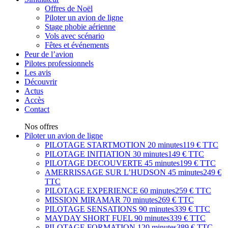
Offres de Noël
Piloter un avion de ligne
Stage phobie aérienne
Vols avec scénario
Fêtes et événements
Peur de l’avion
Pilotes professionnels
Les avis
Découvrir
Actus
Accès
Contact
Nos offres
Piloter un avion de ligne
PILOTAGE STARTMOTION
20 minutes
119 € TTC
PILOTAGE INITIATION
30 minutes
149 € TTC
PILOTAGE DECOUVERTE
45 minutes
199 € TTC
AMERRISSAGE SUR L’HUDSON
45 minutes
249 €
TTC
PILOTAGE EXPERIENCE
60 minutes
259 € TTC
MISSION MIRAMAR
70 minutes
269 € TTC
PILOTAGE SENSATIONS
90 minutes
339 € TTC
MAYDAY SHORT FUEL
90 minutes
339 € TTC
PILOTAGE FORMATION
120 minutes
389 € TTC