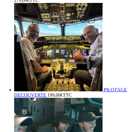
279,00
€
TTC
de
prix :
169,00€
à
279,00€
PILOTAGE
DECOUVERTE
199,00
€
TTC