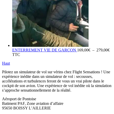
Pl
ENTERREMENT VIE DE GARÇON
169,00
€
–
279,00
€
de
TTC
pri
Haut
16
à
Pilotez un simulateur de vol sur vérins chez Flight Sensations ! Une
27
expérience inédite dans un simulateur de vol : secousses,
accélérations et turbulences feront de vous un vrai pilote dans le
cockpit de son avion. Une expérience de vol inédite où la simulation
s’approche sensationnellement de la réalité.
Aéroport de Pontoise
Batiment PAF, Zone aviation d’affaire
95650 BOISSY L’AILLERIE