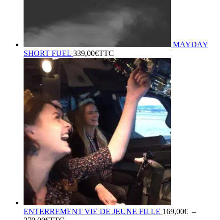
MAYDAY
SHORT FUEL
339,00
€
TTC
ENTERREMENT VIE DE JEUNE FILLE
169,00
€
–
Plage