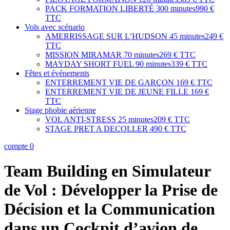
PACK FORMATION LIBERTÉ
300 minutes
990 €
TTC
Vols avec scénario
AMERRISSAGE SUR L’HUDSON
45 minutes
249 €
TTC
MISSION MIRAMAR
70 minutes
269 € TTC
MAYDAY SHORT FUEL
90 minutes
339 € TTC
Fêtes et événements
ENTERREMENT VIE DE GARÇON
169 € TTC
ENTERREMENT VIE DE JEUNE FILLE
169 €
TTC
Stage phobie aérienne
VOL ANTI-STRESS
25 minutes
209 € TTC
STAGE PRET A DECOLLER
490 € TTC
compte
0
Team Building en Simulateur
de Vol : Développer la Prise de
Décision et la Communication
dans un Cockpit d’avion de