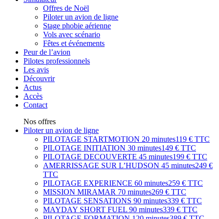
Offres de Noël
Piloter un avion de ligne
Stage phobie aérienne
Vols avec scénario
Fêtes et événements
Peur de l’avion
Pilotes professionnels
Les avis
Découvrir
Actus
Accès
Contact
Nos offres
Piloter un avion de ligne
PILOTAGE STARTMOTION
20 minutes
119 € TTC
PILOTAGE INITIATION
30 minutes
149 € TTC
PILOTAGE DECOUVERTE
45 minutes
199 € TTC
AMERRISSAGE SUR L’HUDSON
45 minutes
249 €
TTC
PILOTAGE EXPERIENCE
60 minutes
259 € TTC
MISSION MIRAMAR
70 minutes
269 € TTC
PILOTAGE SENSATIONS
90 minutes
339 € TTC
MAYDAY SHORT FUEL
90 minutes
339 € TTC
PILOTAGE FORMATION
120 minutes
389 € TTC