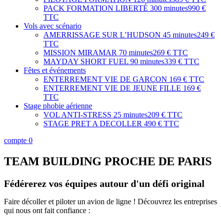
PACK FORMATION LIBERTÉ
300 minutes
990 €
TTC
Vols avec scénario
AMERRISSAGE SUR L’HUDSON
45 minutes
249 €
TTC
MISSION MIRAMAR
70 minutes
269 € TTC
MAYDAY SHORT FUEL
90 minutes
339 € TTC
Fêtes et événements
ENTERREMENT VIE DE GARÇON
169 € TTC
ENTERREMENT VIE DE JEUNE FILLE
169 €
TTC
Stage phobie aérienne
VOL ANTI-STRESS
25 minutes
209 € TTC
STAGE PRET A DECOLLER
490 € TTC
compte
0
TEAM BUILDING PROCHE DE PARIS
Fédérerez vos équipes autour d'un défi original
Faire décoller et piloter un avion de ligne ! Découvrez les entreprises
qui nous ont fait confiance :