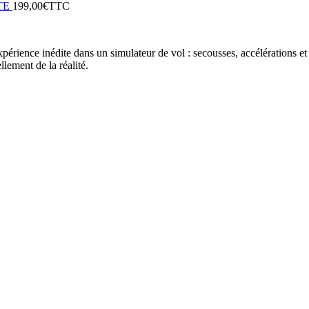
était :
est :
de
TE
199,00
€
TTC
199,00€.
139,00€.
prix :
169,00€
à
périence inédite dans un simulateur de vol : secousses, accélérations et
279,00€
lement de la réalité.