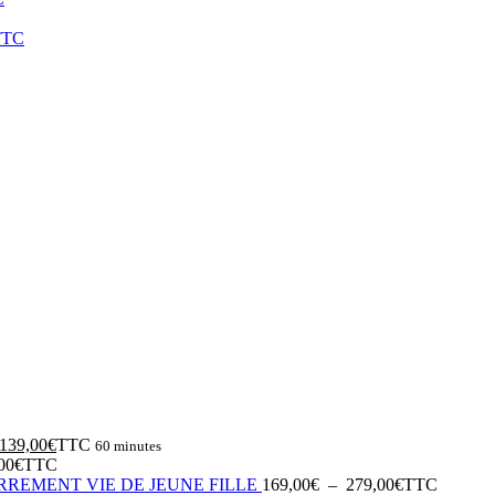
TTC
Le
Le
139,00
€
TTC
60 minutes
prix
prix
00
€
TTC
initial
actuel
Plage
RREMENT VIE DE JEUNE FILLE
169,00
€
–
279,00
€
TTC