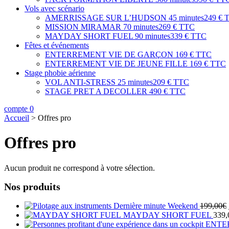
Vols avec scénario
AMERRISSAGE SUR L’HUDSON
45 minutes
249 € 
MISSION MIRAMAR
70 minutes
269 € TTC
MAYDAY SHORT FUEL
90 minutes
339 € TTC
Fêtes et événements
ENTERREMENT VIE DE GARÇON
169 € TTC
ENTERREMENT VIE DE JEUNE FILLE
169 € TTC
Stage phobie aérienne
VOL ANTI-STRESS
25 minutes
209 € TTC
STAGE PRET A DECOLLER
490 € TTC
compte
0
Accueil
>
Offres pro
Offres pro
Aucun produit ne correspond à votre sélection.
Nos produits
Dernière minute Weekend
199,00
€
MAYDAY SHORT FUEL
339,
ENTE