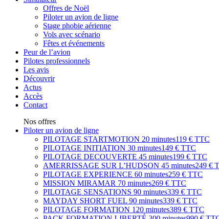
Offres de Noël
Piloter un avion de ligne
Stage phobie aérienne
Vols avec scénario
Fêtes et événements
Peur de l’avion
Pilotes professionnels
Les avis
Découvrir
Actus
Accès
Contact
Nos offres
Piloter un avion de ligne
PILOTAGE STARTMOTION
20 minutes
119 € TTC
PILOTAGE INITIATION
30 minutes
149 € TTC
PILOTAGE DECOUVERTE
45 minutes
199 € TTC
AMERRISSAGE SUR L’HUDSON
45 minutes
249 € 
PILOTAGE EXPERIENCE
60 minutes
259 € TTC
MISSION MIRAMAR
70 minutes
269 € TTC
PILOTAGE SENSATIONS
90 minutes
339 € TTC
MAYDAY SHORT FUEL
90 minutes
339 € TTC
PILOTAGE FORMATION
120 minutes
389 € TTC
PACK FORMATION LIBERTÉ
300 minutes
990 € TT