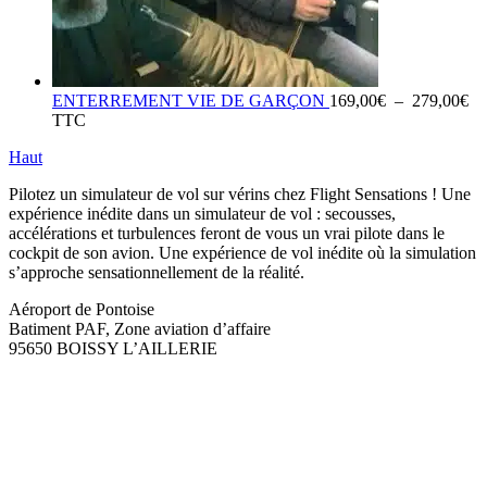
Pl
ENTERREMENT VIE DE GARÇON
169,00
€
–
279,00
€
de
TTC
pri
Haut
16
à
Pilotez un simulateur de vol sur vérins chez Flight Sensations ! Une
27
expérience inédite dans un simulateur de vol : secousses,
accélérations et turbulences feront de vous un vrai pilote dans le
cockpit de son avion. Une expérience de vol inédite où la simulation
s’approche sensationnellement de la réalité.
Aéroport de Pontoise
Batiment PAF, Zone aviation d’affaire
95650 BOISSY L’AILLERIE