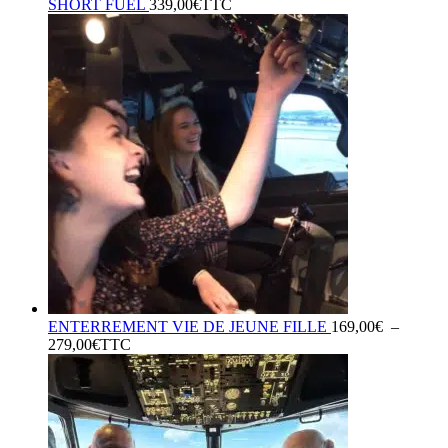
SHORT FUEL
339,00
€
TTC
ENTERREMENT VIE DE JEUNE FILLE
169,00
€
–
Plage
279,00
€
TTC
de
prix :
169,00€
à
279,00€