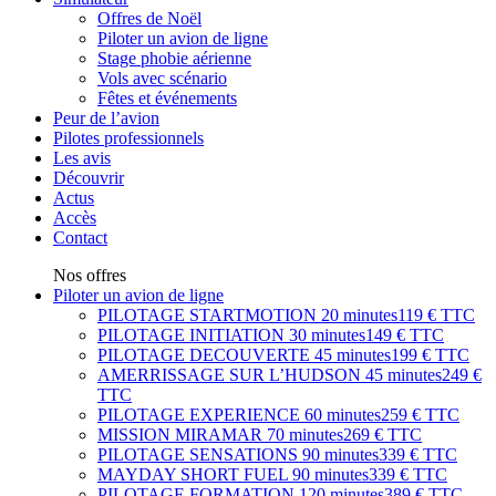
Offres de Noël
Piloter un avion de ligne
Stage phobie aérienne
Vols avec scénario
Fêtes et événements
Peur de l’avion
Pilotes professionnels
Les avis
Découvrir
Actus
Accès
Contact
Nos offres
Piloter un avion de ligne
PILOTAGE STARTMOTION
20 minutes
119 € TTC
PILOTAGE INITIATION
30 minutes
149 € TTC
PILOTAGE DECOUVERTE
45 minutes
199 € TTC
AMERRISSAGE SUR L’HUDSON
45 minutes
249 €
TTC
PILOTAGE EXPERIENCE
60 minutes
259 € TTC
MISSION MIRAMAR
70 minutes
269 € TTC
PILOTAGE SENSATIONS
90 minutes
339 € TTC
MAYDAY SHORT FUEL
90 minutes
339 € TTC
PILOTAGE FORMATION
120 minutes
389 € TTC