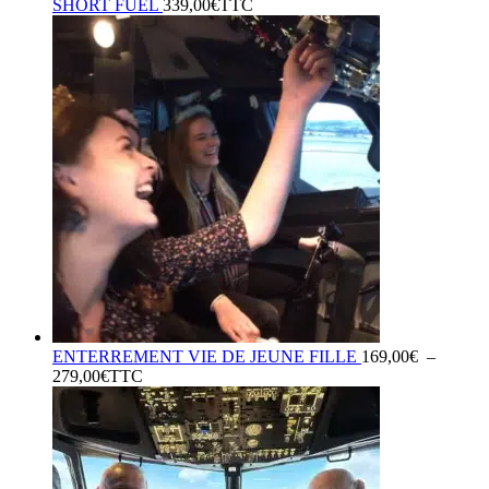
SHORT FUEL
339,00
€
TTC
ENTERREMENT VIE DE JEUNE FILLE
169,00
€
–
Plage
279,00
€
TTC
de
prix :
169,00€
à
279,00€