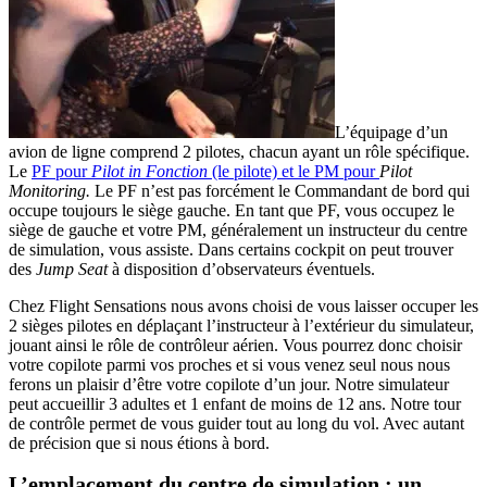
L’équipage d’un
avion de ligne comprend 2 pilotes, chacun ayant un rôle spécifique.
Le
PF pour
Pilot in Fonction
(le pilote) et le PM pour
Pilot
Monitoring.
Le PF n’est pas forcément le Commandant de bord qui
occupe toujours le siège gauche. En tant que PF, vous occupez le
siège de gauche et votre PM, généralement un instructeur du centre
de simulation, vous assiste. Dans certains cockpit on peut trouver
des
Jump Seat
à disposition d’observateurs éventuels.
Chez Flight Sensations nous avons choisi de vous laisser occuper les
2 sièges pilotes en déplaçant l’instructeur à l’extérieur du simulateur,
jouant ainsi le rôle de contrôleur aérien. Vous pourrez donc choisir
votre copilote parmi vos proches et si vous venez seul nous nous
ferons un plaisir d’être votre copilote d’un jour. Notre simulateur
peut accueillir 3 adultes et 1 enfant de moins de 12 ans. Notre tour
de contrôle permet de vous guider tout au long du vol. Avec autant
de précision que si nous étions à bord.
L’emplacement du centre de simulation : un