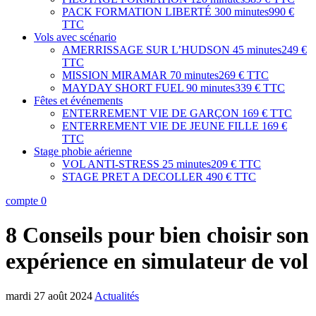
PACK FORMATION LIBERTÉ
300 minutes
990 €
TTC
Vols avec scénario
AMERRISSAGE SUR L’HUDSON
45 minutes
249 €
TTC
MISSION MIRAMAR
70 minutes
269 € TTC
MAYDAY SHORT FUEL
90 minutes
339 € TTC
Fêtes et événements
ENTERREMENT VIE DE GARÇON
169 € TTC
ENTERREMENT VIE DE JEUNE FILLE
169 €
TTC
Stage phobie aérienne
VOL ANTI-STRESS
25 minutes
209 € TTC
STAGE PRET A DECOLLER
490 € TTC
compte
0
8 Conseils pour bien choisir son
expérience en simulateur de vol
mardi 27 août 2024
Actualités