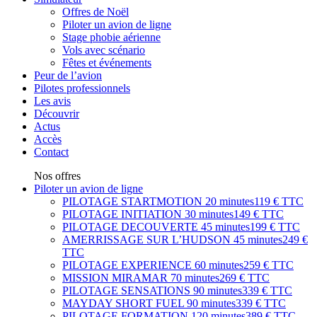
Offres de Noël
Piloter un avion de ligne
Stage phobie aérienne
Vols avec scénario
Fêtes et événements
Peur de l’avion
Pilotes professionnels
Les avis
Découvrir
Actus
Accès
Contact
Nos offres
Piloter un avion de ligne
PILOTAGE STARTMOTION
20 minutes
119 € TTC
PILOTAGE INITIATION
30 minutes
149 € TTC
PILOTAGE DECOUVERTE
45 minutes
199 € TTC
AMERRISSAGE SUR L’HUDSON
45 minutes
249 €
TTC
PILOTAGE EXPERIENCE
60 minutes
259 € TTC
MISSION MIRAMAR
70 minutes
269 € TTC
PILOTAGE SENSATIONS
90 minutes
339 € TTC
MAYDAY SHORT FUEL
90 minutes
339 € TTC
PILOTAGE FORMATION
120 minutes
389 € TTC