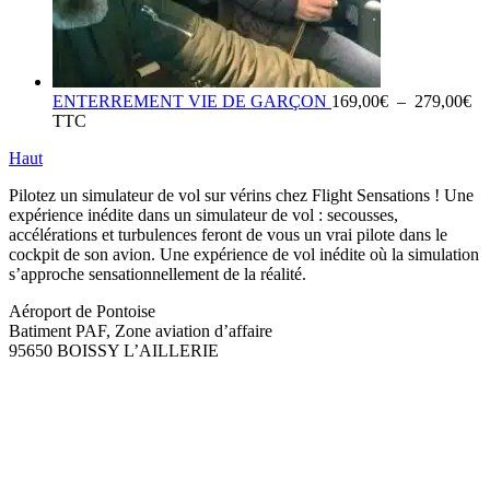
Pl
ENTERREMENT VIE DE GARÇON
169,00
€
–
279,00
€
de
TTC
pri
Haut
16
à
Pilotez un simulateur de vol sur vérins chez Flight Sensations ! Une
27
expérience inédite dans un simulateur de vol : secousses,
accélérations et turbulences feront de vous un vrai pilote dans le
cockpit de son avion. Une expérience de vol inédite où la simulation
s’approche sensationnellement de la réalité.
Aéroport de Pontoise
Batiment PAF, Zone aviation d’affaire
95650 BOISSY L’AILLERIE