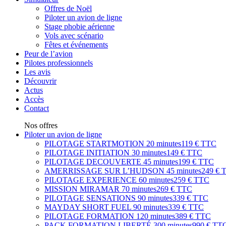
Offres de Noël
Piloter un avion de ligne
Stage phobie aérienne
Vols avec scénario
Fêtes et événements
Peur de l’avion
Pilotes professionnels
Les avis
Découvrir
Actus
Accès
Contact
Nos offres
Piloter un avion de ligne
PILOTAGE STARTMOTION
20 minutes
119 € TTC
PILOTAGE INITIATION
30 minutes
149 € TTC
PILOTAGE DECOUVERTE
45 minutes
199 € TTC
AMERRISSAGE SUR L’HUDSON
45 minutes
249 € 
PILOTAGE EXPERIENCE
60 minutes
259 € TTC
MISSION MIRAMAR
70 minutes
269 € TTC
PILOTAGE SENSATIONS
90 minutes
339 € TTC
MAYDAY SHORT FUEL
90 minutes
339 € TTC
PILOTAGE FORMATION
120 minutes
389 € TTC
PACK FORMATION LIBERTÉ
300 minutes
990 € TT