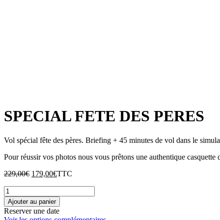
SPECIAL FETE DES PERES
Vol spécial fête des pères. Briefing + 45 minutes de vol dans le simula
Pour réussir vos photos nous vous prêtons une authentique casquette d
Le
Le
229,00
€
179,00
€
TTC
prix
prix
quantité
initial
actuel
de
était :
est :
Ajouter au panier
SPECIAL
229,00€.
179,00€.
Reserver une date
FETE
Voir les options complémentaires