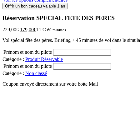
DES
Offrir un bon cadeau valable 1 an
PERES
Réservation SPECIAL FETE DES PERES
Le
Le
229,00
€
179,00
€
TTC
60 minutes
prix
prix
Vol spécial fête des pères. Briefing + 45 minutes de vol dans le simula
initial
actuel
était :
est :
229,00€.
179,00€.
Prénom et nom du pilote
Catégorie :
Produit Réservable
Prénom et nom du pilote
Catégorie :
Non classé
Coupon envoyé directement sur votre boîte Mail