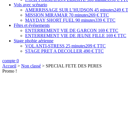
Vols avec scénario
AMERRISSAGE SUR L’HUDSON
45 minutes
249 € 
MISSION MIRAMAR
70 minutes
269 € TTC
MAYDAY SHORT FUEL
90 minutes
339 € TTC
Fêtes et événements
ENTERREMENT VIE DE GARÇON
169 € TTC
ENTERREMENT VIE DE JEUNE FILLE
169 € TTC
Stage phobie aérienne
VOL ANTI-STRESS
25 minutes
209 € TTC
STAGE PRET A DECOLLER
490 € TTC
compte
0
Accueil
>
Non classé
>
SPECIAL FETE DES PERES
Promo !
min