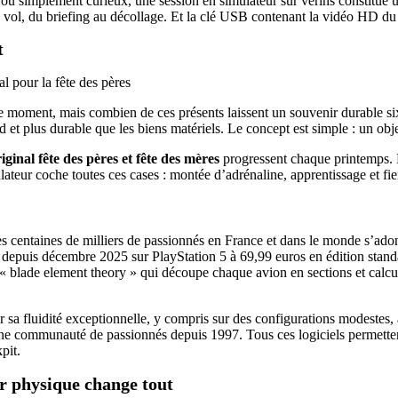
s ou simplement curieux, une session en simulateur sur vérins constitue
vol, du briefing au décollage. Et la clé USB contenant la vidéo HD du vo
t
r le moment, mais combien de ces présents laissent un souvenir durable 
et plus durable que les biens matériels. Le concept est simple : un obje
ginal fête des pères et fête des mères
progressent chaque printemps. Le
ateur coche toutes ces cases : montée d’adrénaline, apprentissage et fie
es centaines de milliers de passionnés en France et dans le monde s’adon
depuis décembre 2025 sur PlayStation 5 à 69,99 euros en édition stan
blade element theory » qui découpe chaque avion en sections et calcule 
r sa fluidité exceptionnelle, y compris sur des configurations modestes,
 une communauté de passionnés depuis 1997. Tous ces logiciels permetten
pit.
ur physique change tout