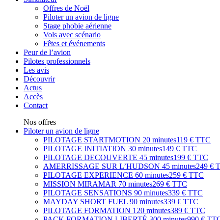
Offres de Noël
Piloter un avion de ligne
Stage phobie aérienne
Vols avec scénario
Fêtes et événements
Peur de l’avion
Pilotes professionnels
Les avis
Découvrir
Actus
Accès
Contact
Nos offres
Piloter un avion de ligne
PILOTAGE STARTMOTION
20 minutes
119 € TTC
PILOTAGE INITIATION
30 minutes
149 € TTC
PILOTAGE DECOUVERTE
45 minutes
199 € TTC
AMERRISSAGE SUR L’HUDSON
45 minutes
249 € 
PILOTAGE EXPERIENCE
60 minutes
259 € TTC
MISSION MIRAMAR
70 minutes
269 € TTC
PILOTAGE SENSATIONS
90 minutes
339 € TTC
MAYDAY SHORT FUEL
90 minutes
339 € TTC
PILOTAGE FORMATION
120 minutes
389 € TTC
PACK FORMATION LIBERTÉ
300 minutes
990 € TT