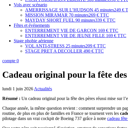
Vols avec scénario
AMERRISSAGE SUR L’HUDSON
45 minutes
249 € 
MISSION MIRAMAR
70 minutes
269 € TTC
MAYDAY SHORT FUEL
90 minutes
339 € TTC
Fêtes et événements
ENTERREMENT VIE DE GARÇON
169 € TTC
ENTERREMENT VIE DE JEUNE FILLE
169 € TTC
Stage phobie aérienne
VOL ANTI-STRESS
25 minutes
209 € TTC
STAGE PRET A DECOLLER
490 € TTC
compte
0
Cadeau original pour la fête des
lundi 1 juin 2026
Actualités
Résumé :
Un cadeau original pour la fête des pères réussi mise sur l
Chaque année, la même question revient : comment surprendre un papa qui
routine, de plus en plus de familles en France se tournent vers les
cade
pilotage dans un vrai cockpit de Boeing 737 grâce à notre
cadeau fête