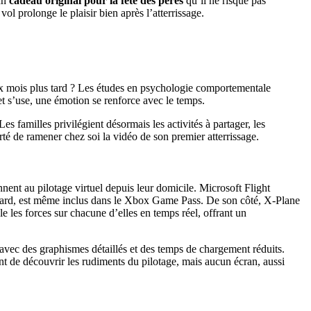
 un
cadeau original pour la fête des pères
qu’il ne risque pas
l prolonge le plaisir bien après l’atterrissage.
six mois plus tard ? Les études en psychologie comportementale
t s’use, une émotion se renforce avec le temps.
s familles privilégient désormais les activités à partager, les
rté de ramener chez soi la vidéo de son premier atterrissage.
nent au pilotage virtuel depuis leur domicile. Microsoft Flight
dard, est même inclus dans le Xbox Game Pass. De son côté, X-Plane
les forces sur chacune d’elles en temps réel, offrant un
 avec des graphismes détaillés et des temps de chargement réduits.
t de découvrir les rudiments du pilotage, mais aucun écran, aussi