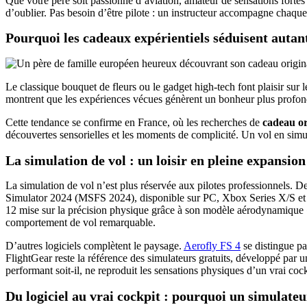
Que votre père soit passionné d’aviation, amateur de sensations forte
d’oublier. Pas besoin d’être pilote : un instructeur accompagne chaque 
Pourquoi les cadeaux expérientiels séduisent autan
Le classique bouquet de fleurs ou le gadget high-tech font plaisir su
montrent que les expériences vécues génèrent un bonheur plus profond 
Cette tendance se confirme en France, où les recherches de
cadeau ori
découvertes sensorielles et les moments de complicité. Un vol en simul
La simulation de vol : un loisir en pleine expansion
La simulation de vol n’est plus réservée aux pilotes professionnels. D
Simulator 2024 (MSFS 2024), disponible sur PC, Xbox Series X/S et 
12 mise sur la précision physique grâce à son modèle aérodynamique « 
comportement de vol remarquable.
D’autres logiciels complètent le paysage.
Aerofly FS 4
se distingue pa
FlightGear reste la référence des simulateurs gratuits, développé par
performant soit-il, ne reproduit les sensations physiques d’un vrai cock
Du logiciel au vrai cockpit : pourquoi un simulate