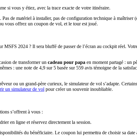
e si vous y étiez, avec la trace exacte de votre itinéraire.
 Pas de matériel à installer, pas de configuration technique à maîtriser
ou vous offrez un coupon de vol, et le tour est joué.
 MSFS 2024 ? Il sera bluffé de passer de l’écran au cockpit réel. Votre
occasion de transformer un
cadeau pour papa
en moment partagé : un pèr
mêmes : une note de 4,9 sur 5 basée sur 559 avis témoigne de la satisfact
 rêveur ou un grand-père curieux, le simulateur de vol s’adapte. Certai
rir un simulateur de vol
pour créer un souvenir inoubliable.
ions s’offrent à vous :
drier en ligne et réservez directement la session.
isponibilités du bénéficiaire. Le coupon lui permettra de choisir sa dat