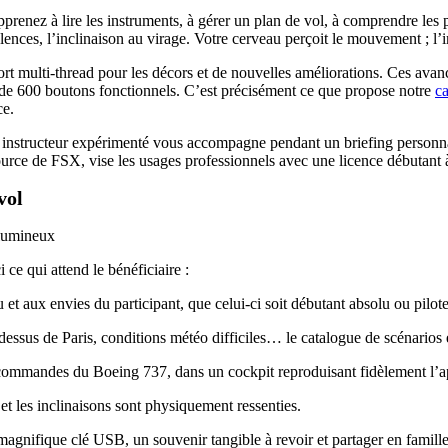
apprenez à lire les instruments, à gérer un plan de vol, à comprendre le
ulences, l’inclinaison au virage. Votre cerveau perçoit le mouvement ; l’
rt multi-thread pour les décors et de nouvelles améliorations. Ces avanc
 de 600 boutons fonctionnels. C’est précisément ce que propose notre
ca
ce.
 instructeur expérimenté vous accompagne pendant un briefing personna
rce de FSX, vise les usages professionnels avec une licence débutant à 
vol
 ce qui attend le bénéficiaire :
u et aux envies du participant, que celui-ci soit débutant absolu ou pilot
-dessus de Paris, conditions météo difficiles… le catalogue de scénarios 
s commandes du Boeing 737, dans un cockpit reproduisant fidèlement l’a
 et les inclinaisons sont physiquement ressenties.
magnifique clé USB, un souvenir tangible à revoir et partager en famille