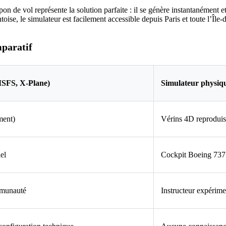
pon de vol représente la solution parfaite : il se génère instantanément 
ise, le simulateur est facilement accessible depuis Paris et toute l’Île
mparatif
(MSFS, X-Plane)
Simulateur physiqu
ment)
Vérins 4D reproduisa
el
Cockpit Boeing 737 
mmunauté
Instructeur expérim