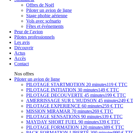
Offres de Noël
Piloter un avion de ligne
Stage phobie aérienne
Vols avec scénario
Fêtes et événements
Peur de l’avion
Pilotes professionnels
Les avis
Découvrir
Actus
Accès
Contact
Nos offres
Piloter un avion de ligne
PILOTAGE STARTMOTION
20 minutes
119 € TTC
PILOTAGE INITIATION
30 minutes
149 € TTC
PILOTAGE DECOUVERTE
45 minutes
199 € TTC
AMERRISSAGE SUR L’HUDSON
45 minutes
249 € 
PILOTAGE EXPERIENCE
60 minutes
259 € TTC
MISSION MIRAMAR
70 minutes
269 € TTC
PILOTAGE SENSATIONS
90 minutes
339 € TTC
MAYDAY SHORT FUEL
90 minutes
339 € TTC
PILOTAGE FORMATION
120 minutes
389 € TTC
PACK FORMATION LIBERTÉ
300 minutes
990 € TT