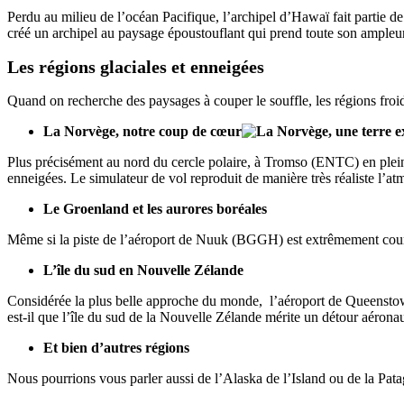
Perdu au milieu de l’océan Pacifique, l’archipel d’Hawaï fait partie de 
créé un archipel au paysage époustouflant qui prend toute son ampleur 
Les régions glaciales et enneigées
Quand on recherche des paysages à couper le souffle, les régions froid
La Norvège, notre coup de cœur
Plus précisément au nord du cercle polaire, à Tromso (ENTC) en plein h
enneigées. Le simulateur de vol reproduit de manière très réaliste l’at
Le Groenland et les aurores boréales
Même si la piste de l’aéroport de Nuuk (BGGH) est extrêmement courte
L’île du sud en Nouvelle Zélande
Considérée la plus belle approche du monde, l’aéroport de Queenstown
est-il que l’île du sud de la Nouvelle Zélande mérite un détour aéronaut
Et bien d’autres régions
Nous pourrions vous parler aussi de l’Alaska de l’Island ou de la Patag