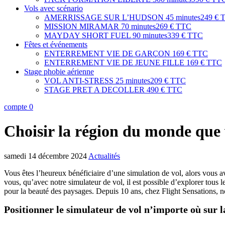
Vols avec scénario
AMERRISSAGE SUR L’HUDSON
45 minutes
249 € 
MISSION MIRAMAR
70 minutes
269 € TTC
MAYDAY SHORT FUEL
90 minutes
339 € TTC
Fêtes et événements
ENTERREMENT VIE DE GARÇON
169 € TTC
ENTERREMENT VIE DE JEUNE FILLE
169 € TTC
Stage phobie aérienne
VOL ANTI-STRESS
25 minutes
209 € TTC
STAGE PRET A DECOLLER
490 € TTC
compte
0
Choisir la région du monde que 
samedi 14 décembre 2024
Actualités
Vous êtes l’heureux bénéficiaire d’une simulation de vol, alors vous 
vous, qu’avec notre simulateur de vol, il est possible d’explorer tous l
pour la beauté des paysages. Depuis 10 ans, chez Flight Sensations, n
Positionner le simulateur de vol n’importe où sur l