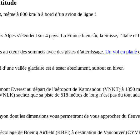
titude
etit, même à 800 km/ h à bord d’un avion de ligne !
s Alpes s’étendent sur 4 pays: La France bien sûr, la Suisse, l’Italie 
és au cœur des sommets avec des pistes d’atterrissage.
Un vol en plané
d
’une vallée glaciaire est à tester absolument, surtout en hiver.
le mont Everest au départ de l’aéroport de Katmandou (VNKT) à 1350 mètre
a (VNLK) sachez que sa piste de 518 mètres de long n’est pas du tout a
on dont les dimensions vous permettront de vous approcher du fleuve 
 décollage de Boeing Airfield (KBFI) à destination de Vancouver (CYVR