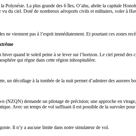
la Polynésie. La plus grande des 6 îles, O’ahu, abrite la capitale Honolu
vu du ciel. Doté de nombreux aéroports civils et militaires, voler à Hawa
es ne viennent pas à l’esprit immédiatement. Et pourtant ces zones recèl
iver quand le soleil peine à se lever sur l’horizon. Le ciel prend des c
mosphère qui règne dans cette région inhospitalière.
, un décollage à la tombée de la nuit permet d’admirer des aurores bo
 (NZQN) demande un pilotage de précision; une approche en virage, ent
ique. Avec un temps de vol suffisant il est possible de la survoler pour 
onie. Il n’y a aucune limite dans notre simulateur de vol.