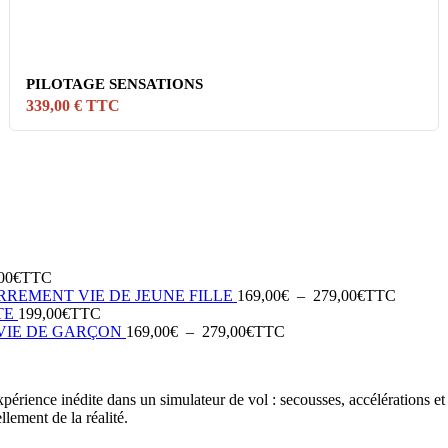
PILOTAGE SENSATIONS
339,00 € TTC
00
€
TTC
Plage
RREMENT VIE DE JEUNE FILLE
169,00
€
–
279,00
€
TTC
de
TE
199,00
€
TTC
Plage
prix :
VIE DE GARÇON
169,00
€
–
279,00
€
TTC
de
169,00€
prix :
à
169,00€
279,00€
périence inédite dans un simulateur de vol : secousses, accélérations et
à
lement de la réalité.
279,00€