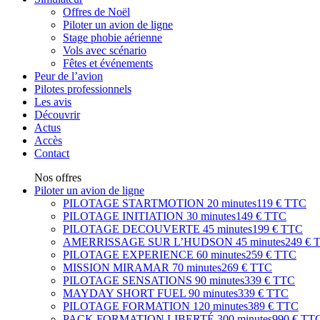
Offres de Noël
Piloter un avion de ligne
Stage phobie aérienne
Vols avec scénario
Fêtes et événements
Peur de l’avion
Pilotes professionnels
Les avis
Découvrir
Actus
Accès
Contact
Nos offres
Piloter un avion de ligne
PILOTAGE STARTMOTION
20 minutes
119 € TTC
PILOTAGE INITIATION
30 minutes
149 € TTC
PILOTAGE DECOUVERTE
45 minutes
199 € TTC
AMERRISSAGE SUR L’HUDSON
45 minutes
249 € 
PILOTAGE EXPERIENCE
60 minutes
259 € TTC
MISSION MIRAMAR
70 minutes
269 € TTC
PILOTAGE SENSATIONS
90 minutes
339 € TTC
MAYDAY SHORT FUEL
90 minutes
339 € TTC
PILOTAGE FORMATION
120 minutes
389 € TTC
PACK FORMATION LIBERTÉ
300 minutes
990 € TT