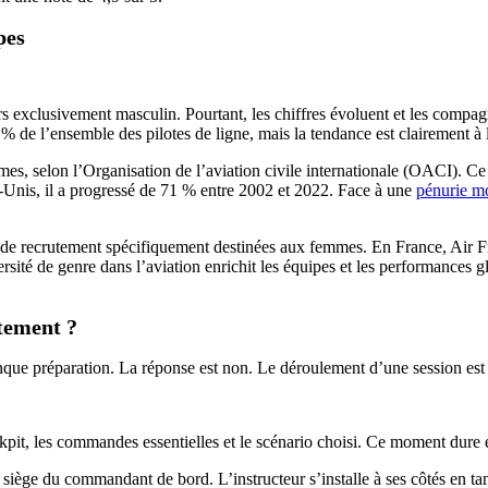
pes
ers exclusivement masculin. Pourtant, les chiffres évoluent et les comp
 de l’ensemble des pilotes de ligne, mais la tendance est clairement à 
es, selon l’Organisation de l’aviation civile internationale (OACI). C
-Unis, il a progressé de 71 % entre 2002 et 2022. Face à une
pénurie mo
 recrutement spécifiquement destinées aux femmes. En France, Air Fr
ersité de genre dans l’aviation enrichit les équipes et les performances g
tement ?
e préparation. La réponse est non. Le déroulement d’une session est p
kpit, les commandes essentielles et le scénario choisi. Ce moment dure 
iège du commandant de bord. L’instructeur s’installe à ses côtés en tan