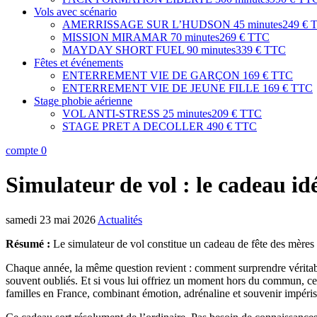
Vols avec scénario
AMERRISSAGE SUR L’HUDSON
45 minutes
249 € 
MISSION MIRAMAR
70 minutes
269 € TTC
MAYDAY SHORT FUEL
90 minutes
339 € TTC
Fêtes et événements
ENTERREMENT VIE DE GARÇON
169 € TTC
ENTERREMENT VIE DE JEUNE FILLE
169 € TTC
Stage phobie aérienne
VOL ANTI-STRESS
25 minutes
209 € TTC
STAGE PRET A DECOLLER
490 € TTC
compte
0
Simulateur de vol : le cadeau id
samedi 23 mai 2026
Actualités
Résumé :
Le simulateur de vol constitue un cadeau de fête des mères o
Chaque année, la même question revient : comment surprendre véritablem
souvent oubliés. Et si vous lui offriez un moment hors du commun, c
familles en France, combinant émotion, adrénaline et souvenir impéris