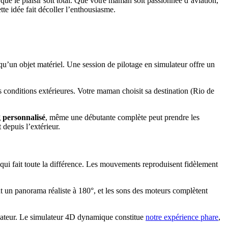
ue le plaisir soit total. Que votre maman soit passionnée d’aviation,
te idée fait décoller l’enthousiasme.
qu’un objet matériel. Une session de pilotage en simulateur offre un
s conditions extérieures. Votre maman choisit sa destination (Rio de
g personnalisé
, même une débutante complète peut prendre les
depuis l’extérieur.
qui fait toute la différence. Les mouvements reproduisent fidèlement
t un panorama réaliste à 180°, et les sons des moteurs complètent
inateur. Le simulateur 4D dynamique constitue
notre expérience phare
,