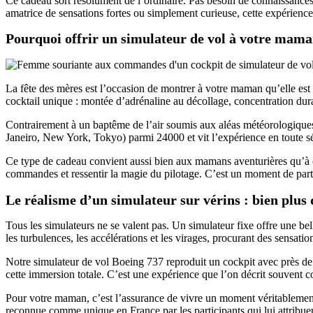
Ce cadeau sort résolument de l’ordinaire. Pas besoin de connaissances
amatrice de sensations fortes ou simplement curieuse, cette expérience 
Pourquoi offrir un simulateur de vol à votre mama
La fête des mères est l’occasion de montrer à votre maman qu’elle est 
cocktail unique : montée d’adrénaline au décollage, concentration durant 
Contrairement à un baptême de l’air soumis aux aléas météorologiques, 
Janeiro, New York, Tokyo) parmi 24000 et vit l’expérience en toute sé
Ce type de cadeau convient aussi bien aux mamans aventurières qu’à c
commandes et ressentir la magie du pilotage. C’est un moment de part
Le réalisme d’un simulateur sur vérins : bien plus
Tous les simulateurs ne se valent pas. Un simulateur fixe offre une bel
les turbulences, les accélérations et les virages, procurant des sensati
Notre simulateur de vol Boeing 737 reproduit un cockpit avec près de 
cette immersion totale. C’est une expérience que l’on décrit souvent
Pour votre maman, c’est l’assurance de vivre un moment véritablemen
reconnue comme unique en France par les participants qui lui attribuen