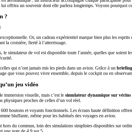
 en aéronautique : un instructeur accompagne chaque participante pour q
lui offrira un souvenir dont elle parlera longtemps. Voyons pourquoi cet
n ?
exceptionnelle. Or, un cadeau expérientiel marque bien plus les esprits 
la croisière, fierté à l’atterrissage.
le simulateur de vol est disponible toute l’année, quelles que soient le
curité.
elles qui n’ont jamais mis les pieds dans un avion. Grâce à un
briefin
age que vous pouvez vivre ensemble, depuis le cockpit ou en observant 
 qu’un jeu vidéo
le immersion visuelle, mais c’est le
simulateur dynamique sur vérins
ons physiques proches de celles d’un vol réel.
600 boutons et voyants fonctionnels. Les écrans haute définition offren
 comme bluffante, même pour les habitués des voyages en avion.
t hors du commun, loin des simulations simplistes disponibles sur ord
t une note de 4,9 sur 5.