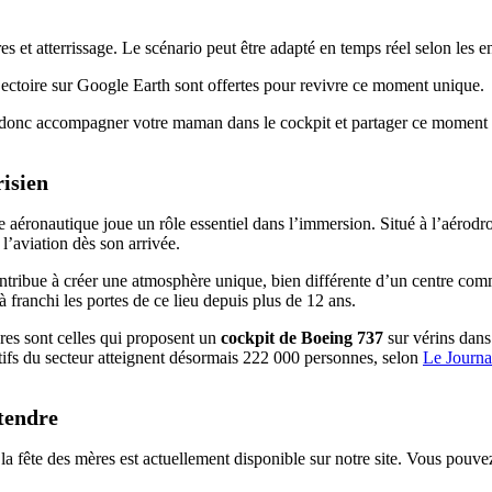
s et atterrissage. Le scénario peut être adapté en temps réel selon les e
jectoire sur Google Earth sont offertes pour revivre ce moment unique.
z donc accompagner votre maman dans le cockpit et partager ce moment 
isien
éronautique joue un rôle essentiel dans l’immersion. Situé à l’aérodro
’aviation dès son arrivée.
ntribue à créer une atmosphère unique, bien différente d’un centre comme
à franchi les portes de ce lieu depuis plus de 12 ans.
ares sont celles qui proposent un
cockpit de Boeing 737
sur vérins dans
tifs du secteur atteignent désormais 222 000 personnes, selon
Le Journa
ttendre
 la fête des mères est actuellement disponible sur notre site. Vous pouve